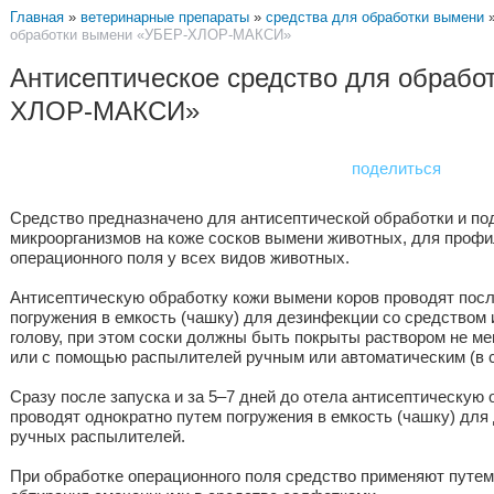
Главная
»
ветеринарные препараты
»
средства для обработки вымени
обработки вымени «УБЕР-ХЛОР-МАКСИ»
Антисептическое средство для обрабо
ХЛОР-МАКСИ»
поделиться
Средство предназначено для антисептической обработки и п
микроорганизмов на коже сосков вымени животных, для профи
операционного поля у всех видов животных.
Антисептическую обработку кожи вымени коров проводят посл
погружения в емкость (чашку) для дезинфекции cо средством и
голову, при этом соски должны быть покрыты раствором не ме
или с помощью распылителей ручным или автоматическим (в с
Сразу после запуска и за 5–7 дней до отела антисептическую
проводят однократно путем погружения в емкость (чашку) дл
ручных распылителей.
При обработке операционного поля средство применяют путем