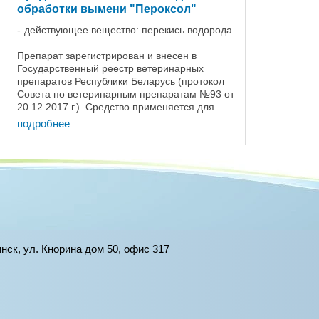
обработки вымени "Пероксол"
действующее вещество: перекись водорода
Препарат зарегистрирован и внесен в
Государственный реестр ветеринарных
препаратов Республики Беларусь (протокол
Совета по ветеринарным препаратам №93 от
20.12.2017 г.). Средство применяется для
подавления жизнедеятельности
подробнее
микроорганизмов при: - ...
инск, ул. Кнорина дом 50, офис 317