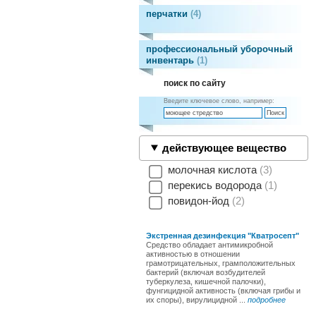
перчатки
4
профессиональный уборочный
инвентарь
1
поиск по сайту
Введите ключевое слово, например:
действующее вещество
молочная кислота
3
перекись водорода
1
повидон-йод
2
Экстренная дезинфекция "Кватросепт"
Средство обладает антимикробной
активностью в отношении
грамотрицательных, грамположительных
бактерий (включая возбудителей
туберкулеза, кишечной палочки),
фунгицидной активность (включая грибы и
их споры), вирулицидной ...
подробнее