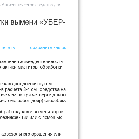
»
Антисептическое средство для
тки вымени «УБЕР-
печать
сохранить как pdf
одавления жизнедеятельности
лактики маститов, обработки
е каждого доения путем
3
з расчета 3-4 см
средства на
нее чем на три четверти длины,
истеме робот-дояр) способом.
 обработку кожи вымени коров
я дезинфекции или с помощью
 аэрозольного орошения или