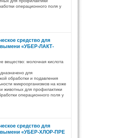
тных для профилактики
работки операционного поля у
ивотных. Антисептическую
жи вымени коров ...
ческое средство для
 вымени «УБЕР-ЛАКТ-
е вещество: молочная кислота
едназначено для
кой обработки и подавления
ности микроорганизмов на коже
ни животных для профилактики
бработки операционного поля у
ивотных. Санитарную обработку
.
ческое средство для
 вымени «УБЕР-ХЛОР-ПРЕ