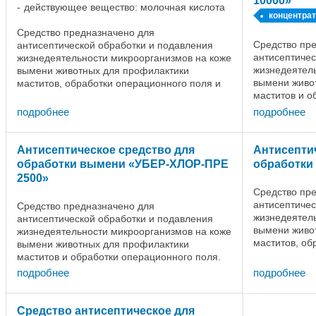
10000»
действующее вещество: молочная кислота
концентрат
Средство предназначено для
Средство пр
антисептической обработки и подавления
антисептичес
жизнедеятельности микроорганизмов на коже
жизнедеятель
вымени животных для профилактики
вымени живо
маститов, обработки операционного поля и
маститов и о
при повреждениях кожи (ссадины, царапины,
зависимости 
раны и др.) у всех видов ...
подробнее
подробнее
вымени коров 
Антисептическое средство для
Антисепти
обработки вымени «УБЕР-ХЛОР-ПРЕ
обработки
2500»
Средство пр
антисептичес
Средство предназначено для
жизнедеятель
антисептической обработки и подавления
вымени живо
жизнедеятельности микроорганизмов на коже
маститов, об
вымени животных для профилактики
инфицирован
маститов и обработки операционного поля.
вымени коров
Санитарную обработку кожи вымени коров
подробнее
подробнее
перед доением проводят путем ...
Средство антисептическое для