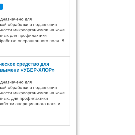
едназначено для
кой обработки и подавления
ности микроорганизмов на коже
тных для профилактики
бработки операционного поля. В
от степени загрязнения кожи
средство ...
ческое средство для
 вымени «УБЕР-ХЛОР»
едназначено для
кой обработки и подавления
ности микроорганизмов на коже
тных, для профилактики
работки операционного поля и
ных ран. Санитарную обработку
 проводят ...