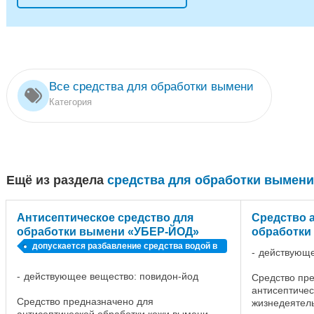
Все средства для обработки вымени
Категория
Ещё из раздела
средства для обработки вымени
Антисептическое cредство для
Средство 
обработки вымени «УБЕР-ЙОД»
обработки
допускается разбавление средства водой в
действующе
4 раза
действующее вещество: повидон-йод
Средство пр
антисептичес
Средство предназначено для
жизнедеятель
антисептической обработки кожи вымени