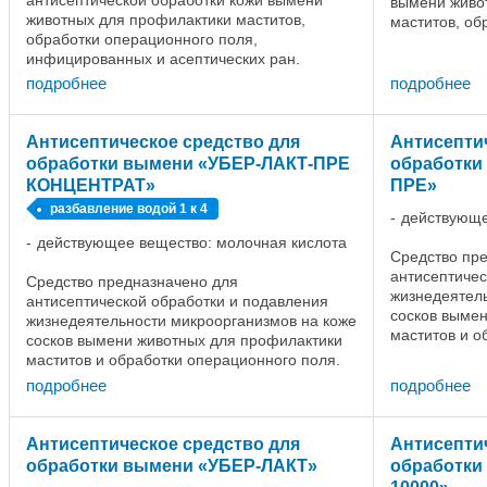
вымени живо
животных для профилактики маститов,
маститов, об
обработки операционного поля,
всех видов ж
инфицированных и асептических ран.
обработку ко
Санитарную обработку вымени коров
подробнее
подробнее
проводят перед доением путем обтирания
кожи ...
Антисептическое средство для
Антисепти
обработки вымени «УБЕР-ЛАКТ-ПРЕ
обработки
КОНЦЕНТРАТ»
ПРЕ»
разбавление водой 1 к 4
действующе
действующее вещество: молочная кислота
Средство пр
антисептичес
Средство предназначено для
жизнедеятель
антисептической обработки и подавления
сосков выме
жизнедеятельности микроорганизмов на коже
маститов и о
сосков вымени животных для профилактики
всех видов ж
маститов и обработки операционного поля.
кожи сосков ..
Перед использованием необходимо развести
подробнее
подробнее
средство с водой в ...
Антисептическое средство для
Антисепти
обработки вымени «УБЕР-ЛАКТ»
обработки