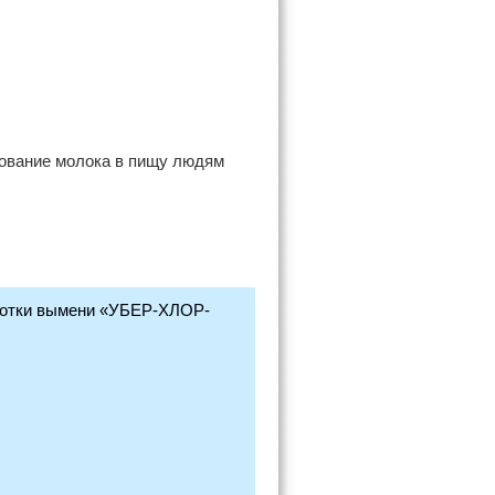
зование молока в пищу людям
аботки вымени «УБЕР-ХЛОР-