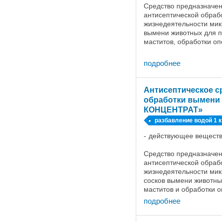
Средство предназначен
антисептической обраб
жизнедеятельности мик
вымени животных для 
маститов, обработки о
при повреждениях кожи
раны и др.) у всех видов
подробнее
Антисептическое с
обработки вымени
КОНЦЕНТРАТ»
разбавление водой 1 к
действующее веществ
Средство предназначен
антисептической обраб
жизнедеятельности мик
сосков вымени животны
маститов и обработки 
Перед использованием
подробнее
средство с водой в ...