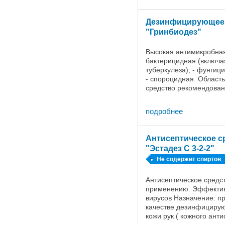
вымени коров средство .
Дезинфицирующее 
"Гринбиодез"
Высокая антимикробная 
бактерицидная (включа
туберкулеза); - фунгиц
- спороцидная. Област
средство рекомендова
оборудования, коммун
пищевых отраслей ...
подробнее
Антисептическое с
"Эстадез С 3-2-2"
Не содержит спиртов
Антисептическое средст
применению. Эффектив
вирусов Назначение: п
качестве дезинфицирую
кожи рук ( кожного ант
бактерицидной и вирул