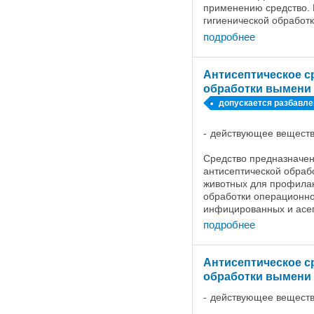
применению средство.
гигиенической обработк
рук. Допускается нане
подробнее
перчатки и ...
Антисептическое c
обработки вымени
допускается разбавле
4 раза
действующее веществ
Средство предназначен
антисептической обраб
животных для профилак
обработки операционно
инфицированных и асеп
Санитарную обработку
подробнее
проводят перед доение
кожи ...
Антисептическое с
обработки вымени
действующее веществ