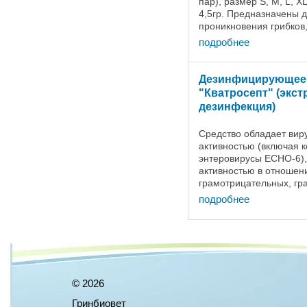
пар), размер S, M, L, X
4,5гр. Предназначены д
проникновения грибков,
воздействия косметичес
подробнее
Дезинфицирующее 
"Кватросепт" (экст
дезинфекция)
Средство обладает вир
активностью (включая 
энтеровирусы ЕСНО-6)
активностью в отношен
грамотрицательных, г
бактерий (включая воз
подробнее
туберкулеза, кишечной 
фунгицидной активность
©
2026
Гринбиовет