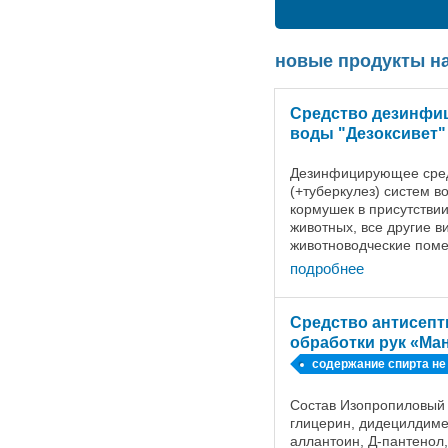
новые продукты на
Средство дезинфи
воды "Дезоксивет"
Дезинфицирующее сред
(+туберкулез) систем в
кормушек в присутствии
животных, все другие в
животноводческие пом
средства, используемы
подробнее
животных, ...
Средство антисепт
обработки рук «Ма
содержание спирта не
Состав Изопропиловый 
глицерин, дидецилдим
аллантоин, Д-пантенол,