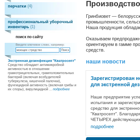
Производство
перчатки
4
Гринбиовет — белорусс
промышленности, сельско
профессиональный уборочный
инвентарь
1
Наша продукция обладае
поиск по сайту
Оказываем предпродажн
ориентируем в гамме пр
Введите ключевое слово, например:
средств.
наши новости
Экстренная дезинфекция "Кватросепт"
Средство обладает антимикробной
активностью в отношении
грамотрицательных, грамположительных
бактерий (включая возбудителей
Зарегистрирован н
туберкулеза, кишечной палочки),
для экстренной де
фунгицидной активность (включая грибы и
их споры), вирулицидной ...
подробнее
Наше предприятие усп
испытания и зарегистр
средство для экстренн
"Кватросепт". Благодар
ЧЕТЫРЕХ действующих
добились высоких пока
подробнее
дезинфицирующей спос