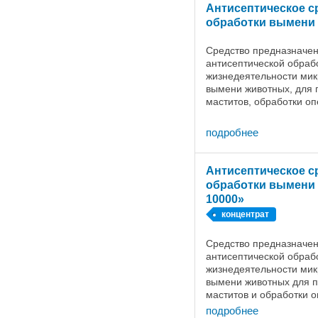
Антисептическое с
обработки вымени
Средство предназначен
антисептической обраб
жизнедеятельности мик
вымени животных, для 
маститов, обработки о
инфицированных ран. 
вымени коров проводят 
подробнее
Антисептическое с
обработки вымени
10000»
концентрат
Средство предназначен
антисептической обраб
жизнедеятельности мик
вымени животных для 
маститов и обработки 
зависимости от степени
подробнее