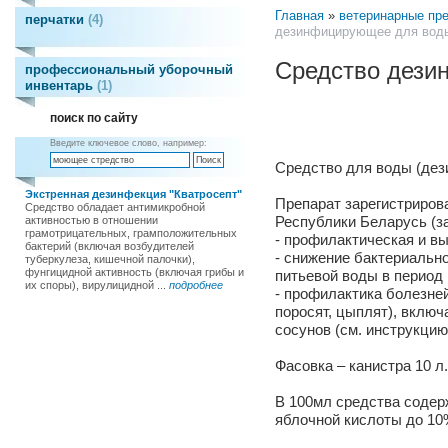
Главная
»
ветеринарные пр
перчатки
4
дезинфицирующее для воды
Средство дези
профессиональный уборочный
инвентарь
1
поиск по сайту
Введите ключевое слово, например:
Средство для воды (дез
Экстренная дезинфекция "Кватросепт"
Препарат зарегистриров
Средство обладает антимикробной
Республики Беларусь (за
активностью в отношении
грамотрицательных, грамположительных
- профилактическая и в
бактерий (включая возбудителей
- снижение бактериальн
туберкулеза, кишечной палочки),
фунгицидной активность (включая грибы и
питьевой воды в период
их споры), вирулицидной ...
подробнее
- профилактика болезней
поросят, цыплят), включ
сосунов (см. инструкцию
Фасовка – канистра 10 л.
В 100мл средства содер
яблочной кислоты до 10