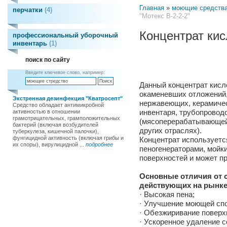
Главная
»
моющие средств
перчатки
4
"Мотекс В-2-2-2"
Концентрат кис
профессиональный уборочный
инвентарь
1
поиск по сайту
Введите ключевое слово, например:
Данный концентрат кисл
окаменевших отложений,
Экстренная дезинфекция "Кватросепт"
нержавеющих, керамичес
Средство обладает антимикробной
инвентаря, трубопровод
активностью в отношении
грамотрицательных, грамположительных
(мясоперерабатывающей
бактерий (включая возбудителей
других отраслях).
туберкулеза, кишечной палочки),
фунгицидной активность (включая грибы и
Концентрат используетс
их споры), вирулицидной ...
подробнее
пеногенераторами, мойки
поверхностей и может пр
Основные отличия от 
действующих на рынке
· Высокая пена;
· Улучшение моющей спо
· Обезжиривание поверх
· Ускоренное удаление 