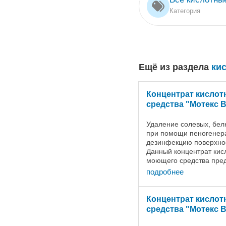
Категория
Ещё из раздела
ки
Концентрат кисло
средства "Мотекс В
Удаление солевых, бел
при помощи пеногенера
дезинфекцию поверхнос
Данный концентрат кисл
моющего средства пре
высокопенной мойки о
подробнее
отложений, и белковых .
Концентрат кисло
средства "Мотекс В