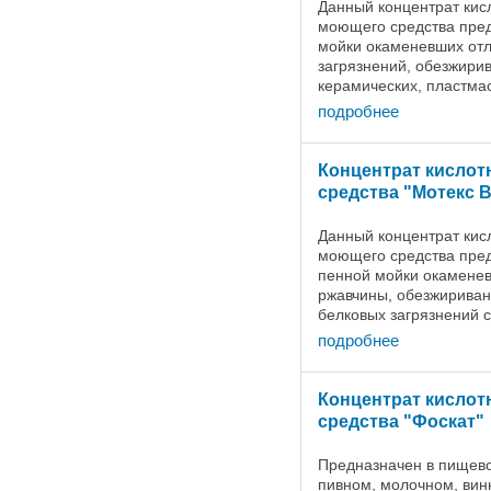
Данный концентрат кисл
моющего средства пре
мойки окаменевших отл
загрязнений, обезжири
керамических, пластма
поверхностей, а также 
подробнее
...
Концентрат кисло
средства "Мотекс В
Данный концентрат кисл
моющего средства пред
пенной мойки окамене
ржавчины, обезжириван
белковых загрязнений 
керамических, пластма
подробнее
поверхностей, мойка ...
Концентрат кисло
средства "Фоскат"
Предназначен в пищев
пивном, молочном, вин