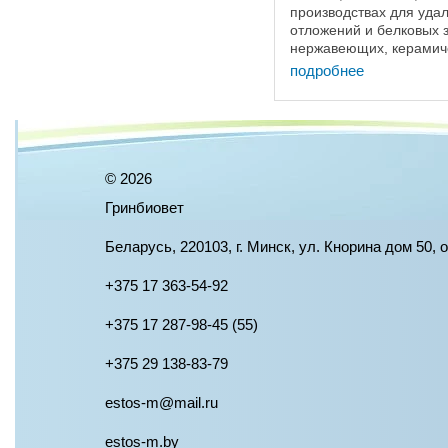
производствах для уда
отложений и белковых 
нержавеющих, керамич
и стеклянных поверхно
подробнее
для мытья емкостей, ...
©
2026
Гринбиовет
Беларусь, 220103, г. Минск, ул. Кнорина дом 50, 
+375 17 363-54-92
+375 17 287-98-45 (55)
+375 29 138-83-79
estos-m@mail.ru
estos-m.by