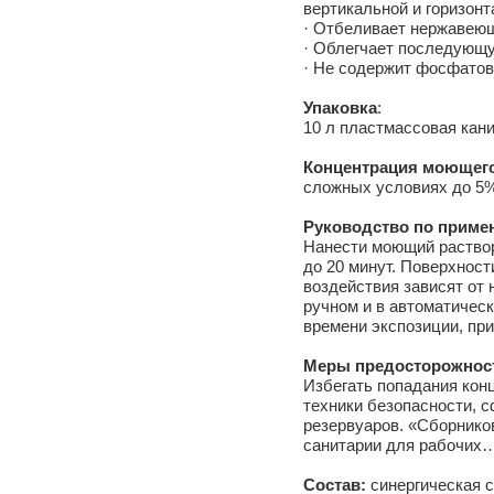
вертикальной и горизонт
· Отбеливает нержавеющ
· Облегчает последующ
· Не содержит фосфатов
Упаковка
:
10 л пластмассовая канис
Концентрация моющего
сложных условиях до 5
Руководство по приме
Нанести моющий раствор
до 20 минут. Поверхнос
воздействия зависят от 
ручном и в автоматическ
времени экспозиции, пр
Меры предосторожнос
Избегать попадания конц
техники безопасности, 
резервуаров. «Сборнико
санитарии для рабочих…
Состав:
синергическая с