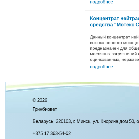
контактирующих и не к
подробнее
продуктами питания: ...
Концентрат нейтр
средства "Мотекс С
Данный концентрат нейт
высоко пенного моющег
предназначен для обще
масляных загрязнений 
оцинкованных, нержав
контактирующих и не к
подробнее
продуктами питания: ...
©
2026
Гринбиовет
Беларусь, 220103, г. Минск, ул. Кнорина дом 50, 
+375 17 363-54-92