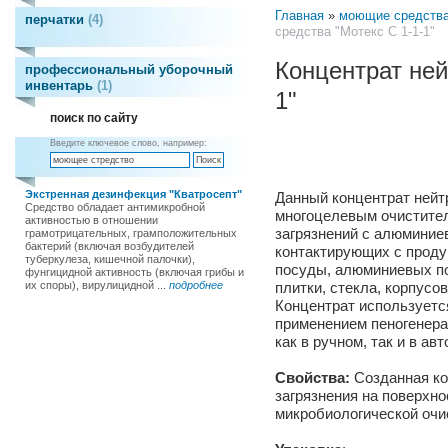
Главная
»
моющие средств
перчатки
4
средства "Мотекс С 1-1-1"
Концентрат ней
профессиональный уборочный
инвентарь
1
1"
поиск по сайту
Введите ключевое слово, например:
Экстренная дезинфекция "Кватросепт"
Данный концентрат нейтр
Средство обладает антимикробной
многоцелевым очистите
активностью в отношении
загрязнений с алюминие
грамотрицательных, грамположительных
бактерий (включая возбудителей
контактирующих с проду
туберкулеза, кишечной палочки),
посуды, алюминиевых по
фунгицидной активность (включая грибы и
их споры), вирулицидной ...
подробнее
плитки, стекла, корпусо
Концентрат используетс
применением пеногенерат
как в ручном, так и в а
Свойства:
Созданная ко
загрязнения на поверхно
микробиологической очи