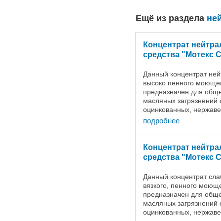
Ещё из раздела
не
Концентрат нейтр
средства "Мотекс С
Данный концентрат нейт
высоко пенного моющег
предназначен для обще
масляных загрязнений 
оцинкованных, нержав
контактирующих и не к
подробнее
продуктами питания: ...
Концентрат нейтр
средства "Мотекс С
Данный концентрат сла
вязкого, пенного моющ
предназначен для обще
масляных загрязнений 
оцинкованных, нержав